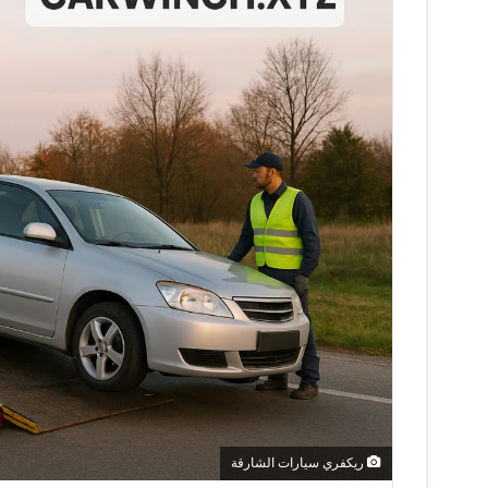
ر
ي
د
ا
إ
ل
ك
ت
ر
و
ن
ي
ا
ريكفري سيارات الشارقة