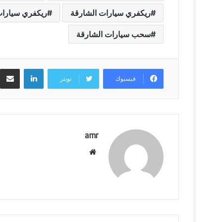
ريكفري سيارات الشارقة
ريكفري سيارات
سحب سيارات الشارقة
لينكدإن
فيسبوك
تويتر
amr
م
و
ق
ع
ا
ل