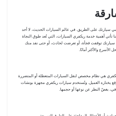
ارقة
مي سيارتك على الطريق. في عالم السيارات الحديث، لا أحد
نا تأتي أهمية خدمة ريكفري السيارات، التي تُعد طوق النجاة
ت سيارتك توقفت فجأة، أو تعرضت لحادث، أو حتى نفد منك
لأسرع والأكثر أمانًا.
كفري هي نظام مخصص لنقل السيارات المتعطلة أو المتضررة
قع يختاره العميل. وتُستخدم سيارات ريكفري مجهزة بونشات
ي، بغضّ النظر عن نوعها أو حجمها.
وادث أو الأعطال المفاجئة على الطرق السريعة.