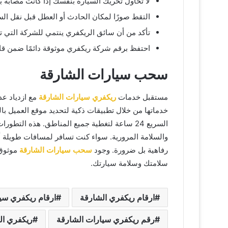
لا تحاول تحريك السيارة بنفسك إذا كانت مصابة 
التقط صورًا لمكان الحادث أو العطل قبل نقل الس
تأكد من أن سائق الريكفري ينتمي للشركة التي تم 
احتفظ برقم شركة ريكفري موثوقة دائمًا ضمن قا
سحب سيارات الشارقة
مستقبل خدمات
ريكفري سيارات الشارقة
مع ازدياد ع
السريع 24 ساعة لتغطية جميع المناطق. هذه الت
والسلامة المرورية. سواء كنت تسافر لمسافات طويلة أ
رفاهية بل ضرورة. وجود
سحب سيارات الشارقة
موثوق 
سلامتك وسلامة سيارتك.
ارقام ريكفري الشارقة
ارقام ريكفري سي
رقم ريكفري سيارات الشارقة
ريكفري ال