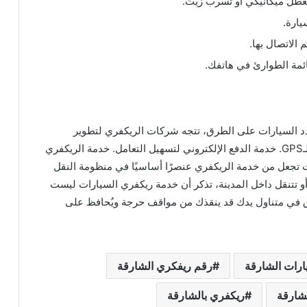
بعطل ميكانيكي أو تسرب زيت.
يارة.
الاتصال بها.
ئمة الطوارئ في هاتفك.
دد السيارات على الطرق، تتجه شركات الريكفري لتطوير
خدماتها من خلال تطبيقات ذكية لتحديد موقع العميل بالـGPS. خدمة الدفع الإلكتروني لتسهيل التعامل. خدمة الريكفري
طورات تجعل من خدمة الريكفري عنصرًا أساسيًا في منظومة النقل
و تتنقل داخل المدينة، تذكر أن خدمة ريكفري السيارات ليست
في متناول يدك قد ينقذك من مواقف حرجة ويُحافظ على
ارات الشارقة
رقم ريفكري الشارقة
شارقة
ريكفري بالشارقة