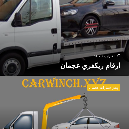
ر
ي
ع
ج
م
ا
ن
3 فبراير، 2023
ارقام ريكفري عجمان
ر
ي
ونش سيارات عجمان
ك
ف
ر
ي
ع
ج
م