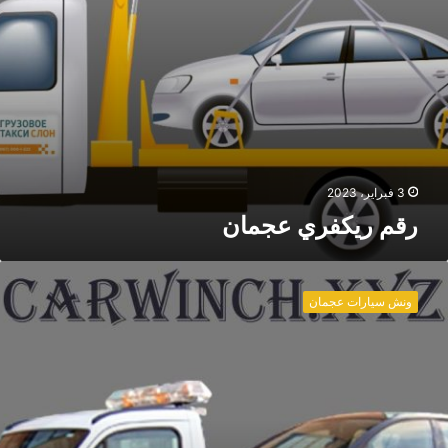
ع
ج
م
ا
ن
3 فبراير، 2023
رقم ريكفري عجمان
ا
ر
ونش سيارات عجمان
ق
ا
م
ر
ي
ك
ف