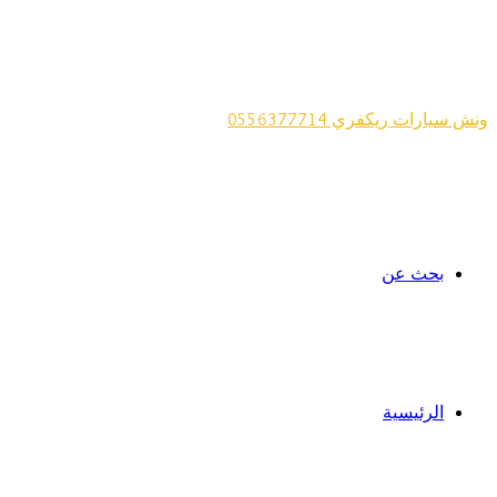
ونش سيارات ريكفري 0556377714
بحث عن
الرئيسية